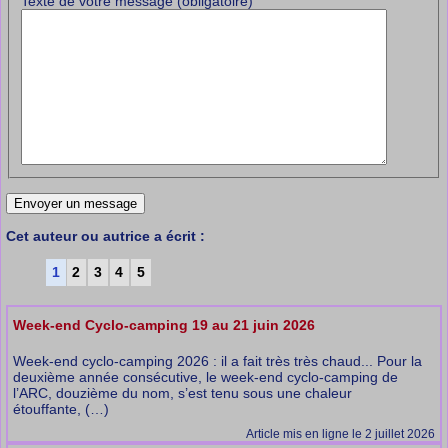
Texte de votre message (obligatoire)
Cet auteur ou autrice a écrit :
1
2
3
4
5
Week-end Cyclo-camping 19 au 21 juin 2026
Week-end cyclo-camping 2026 : il a fait très très chaud... Pour la
deuxième année consécutive, le week-end cyclo-camping de
l’ARC, douzième du nom, s’est tenu sous une chaleur
étouffante, (…)
Article mis en ligne le 2 juillet 2026