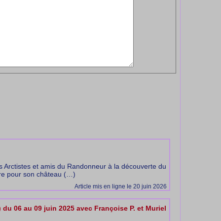
es Arctistes et amis du Randonneur à la découverte du
bre pour son château (…)
Article mis en ligne le 20 juin 2026
du 06 au 09 juin 2025 avec Françoise P. et Muriel