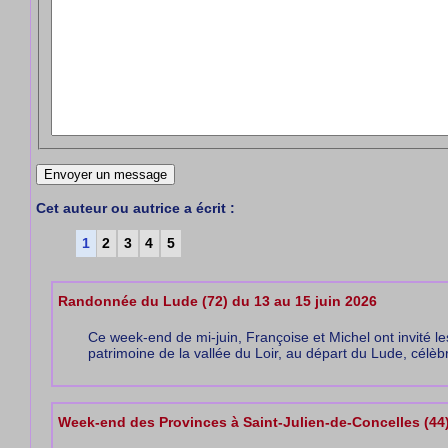
Cet auteur ou autrice a écrit :
1
2
3
4
5
Randonnée du Lude (72) du 13 au 15 juin 2026
Ce week-end de mi-juin, Françoise et Michel ont invité l
patrimoine de la vallée du Loir, au départ du Lude, célè
Week-end des Provinces à Saint-Julien-de-Concelles (44) 